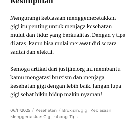
Kesimpulan
Mengurangi kebiasaan menggemeretakkan
gigi itu penting untuk menjaga kesehatan
mulut dan tidur yang berkualitas. Dengan 7 tips
di atas, kamu bisa mulai merawat diri secara
santai dan efektif.
Semoga artikel dari justjlm.org ini membantu
kamu mengatasi bruxism dan menjaga
kesehatan gigi dengan lebih baik. Jangan lupa,
gigi sehat bikin hidup makin nyaman!
Posted
Categories
Tags
06/11/2025
Kesehatan
Bruxism
,
gigi
,
Kebiasaan
on
Menggertakkan Gigi
,
rahang
,
Tips