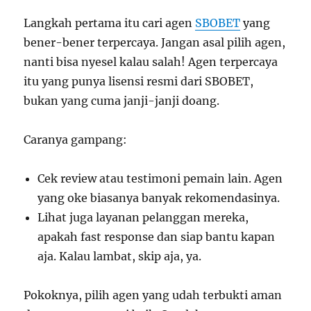
Langkah pertama itu cari agen
SBOBET
yang
bener-bener terpercaya. Jangan asal pilih agen,
nanti bisa nyesel kalau salah! Agen terpercaya
itu yang punya lisensi resmi dari SBOBET,
bukan yang cuma janji-janji doang.
Caranya gampang:
Cek review atau testimoni pemain lain. Agen
yang oke biasanya banyak rekomendasinya.
Lihat juga layanan pelanggan mereka,
apakah fast response dan siap bantu kapan
aja. Kalau lambat, skip aja, ya.
Pokoknya, pilih agen yang udah terbukti aman