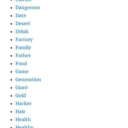
Dangerous
Date
Desert
Drink
Factory
Family
Father
Food
Game
Generation
Giant
Gold
Hacker
Hair
Health
Healthy