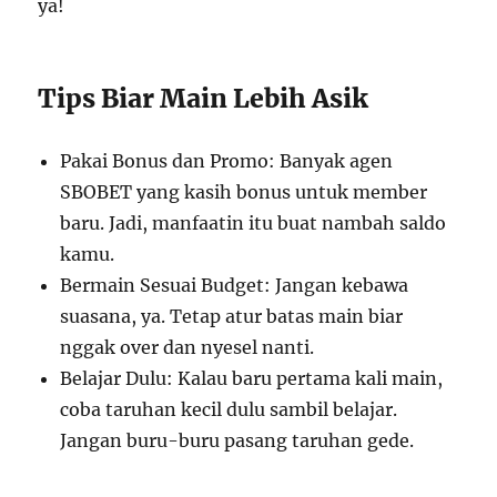
ya!
Tips Biar Main Lebih Asik
Pakai Bonus dan Promo: Banyak agen
SBOBET yang kasih bonus untuk member
baru. Jadi, manfaatin itu buat nambah saldo
kamu.
Bermain Sesuai Budget: Jangan kebawa
suasana, ya. Tetap atur batas main biar
nggak over dan nyesel nanti.
Belajar Dulu: Kalau baru pertama kali main,
coba taruhan kecil dulu sambil belajar.
Jangan buru-buru pasang taruhan gede.