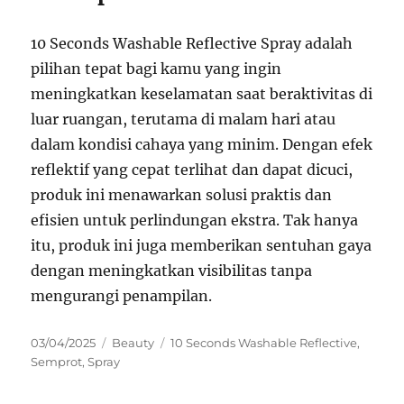
10 Seconds Washable Reflective Spray adalah
pilihan tepat bagi kamu yang ingin
meningkatkan keselamatan saat beraktivitas di
luar ruangan, terutama di malam hari atau
dalam kondisi cahaya yang minim. Dengan efek
reflektif yang cepat terlihat dan dapat dicuci,
produk ini menawarkan solusi praktis dan
efisien untuk perlindungan ekstra. Tak hanya
itu, produk ini juga memberikan sentuhan gaya
dengan meningkatkan visibilitas tanpa
mengurangi penampilan.
Posted
Categories
Tags
03/04/2025
Beauty
10 Seconds Washable Reflective
,
on
Semprot
,
Spray