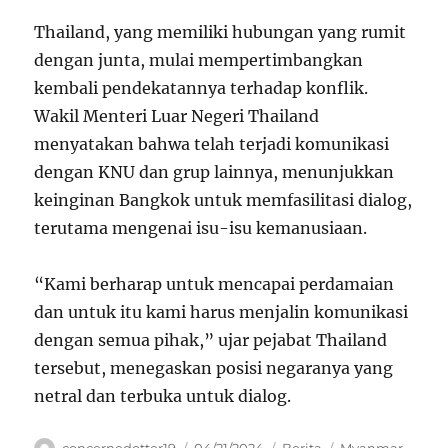
Thailand, yang memiliki hubungan yang rumit
dengan junta, mulai mempertimbangkan
kembali pendekatannya terhadap konflik.
Wakil Menteri Luar Negeri Thailand
menyatakan bahwa telah terjadi komunikasi
dengan KNU dan grup lainnya, menunjukkan
keinginan Bangkok untuk memfasilitasi dialog,
terutama mengenai isu-isu kemanusiaan.
“Kami berharap untuk mencapai perdamaian
dan untuk itu kami harus menjalin komunikasi
dengan semua pihak,” ujar pejabat Thailand
tersebut, menegaskan posisi negaranya yang
netral dan terbuka untuk dialog.
Author
Posted
Categories
Tags
concernedotter19
04/21/2024
Berita
Myanmar
,