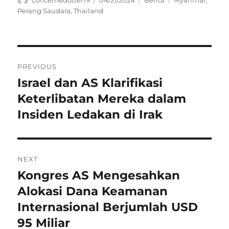
on
Perang Saudara
,
Thailand
Navigasi
PREVIOUS
pos
Israel dan AS Klarifikasi
Previous
post:
Keterlibatan Mereka dalam
Insiden Ledakan di Irak
NEXT
Kongres AS Mengesahkan
Next
post:
Alokasi Dana Keamanan
Internasional Berjumlah USD
95 Miliar