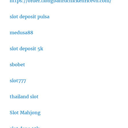
https://order.tiongbahruchickenricevn.com/
slot deposit pulsa
medusa88
slot deposit 5k
sbobet
slot777
thailand slot
Slot Mahjong