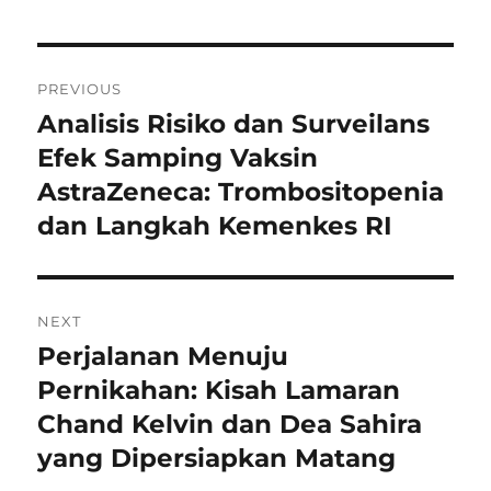
Navigasi
PREVIOUS
pos
Analisis Risiko dan Surveilans
Previous
post:
Efek Samping Vaksin
AstraZeneca: Trombositopenia
dan Langkah Kemenkes RI
NEXT
Perjalanan Menuju
Next
post:
Pernikahan: Kisah Lamaran
Chand Kelvin dan Dea Sahira
yang Dipersiapkan Matang