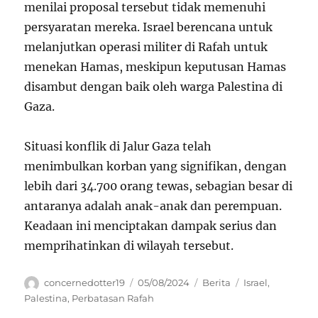
menilai proposal tersebut tidak memenuhi
persyaratan mereka. Israel berencana untuk
melanjutkan operasi militer di Rafah untuk
menekan Hamas, meskipun keputusan Hamas
disambut dengan baik oleh warga Palestina di
Gaza.
Situasi konflik di Jalur Gaza telah
menimbulkan korban yang signifikan, dengan
lebih dari 34.700 orang tewas, sebagian besar di
antaranya adalah anak-anak dan perempuan.
Keadaan ini menciptakan dampak serius dan
memprihatinkan di wilayah tersebut.
Author
Posted
Categories
Tags
concernedotter19
05/08/2024
Berita
Israel
,
on
Palestina
,
Perbatasan Rafah