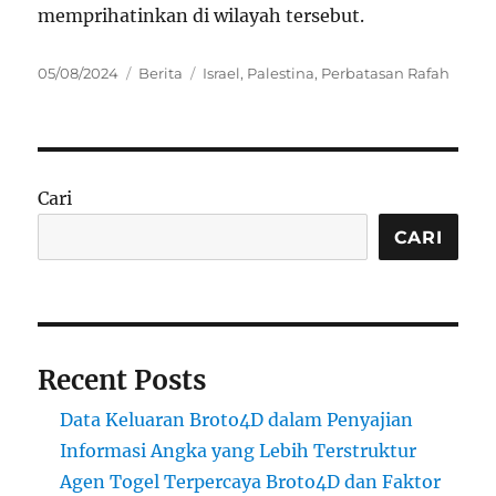
memprihatinkan di wilayah tersebut.
Posted
Categories
Tags
05/08/2024
Berita
Israel
,
Palestina
,
Perbatasan Rafah
on
Cari
CARI
Recent Posts
Data Keluaran Broto4D dalam Penyajian
Informasi Angka yang Lebih Terstruktur
Agen Togel Terpercaya Broto4D dan Faktor