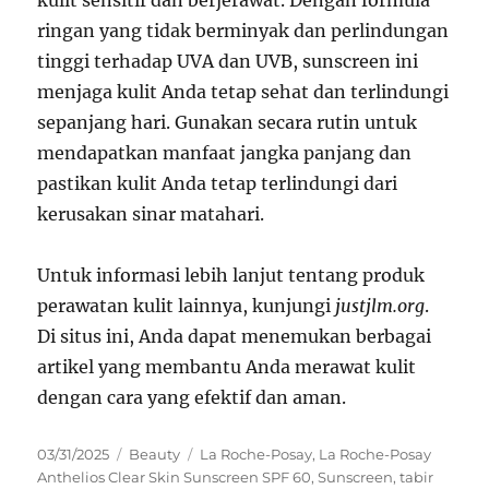
kulit sensitif dan berjerawat. Dengan formula
ringan yang tidak berminyak dan perlindungan
tinggi terhadap UVA dan UVB, sunscreen ini
menjaga kulit Anda tetap sehat dan terlindungi
sepanjang hari. Gunakan secara rutin untuk
mendapatkan manfaat jangka panjang dan
pastikan kulit Anda tetap terlindungi dari
kerusakan sinar matahari.
Untuk informasi lebih lanjut tentang produk
perawatan kulit lainnya, kunjungi
justjlm.org
.
Di situs ini, Anda dapat menemukan berbagai
artikel yang membantu Anda merawat kulit
dengan cara yang efektif dan aman.
Posted
Categories
Tags
03/31/2025
Beauty
La Roche-Posay
,
La Roche-Posay
on
Anthelios Clear Skin Sunscreen SPF 60
,
Sunscreen
,
tabir