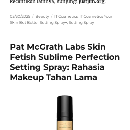
kecantikan lainnya, kunjungi
justjlm.org
.
Posted
Categories
Tags
03/30/2025
Beauty
IT Cosmetics
,
IT Cosmetics Your
on
Skin But Better Setting Spray+
,
Setting Spray
Pat McGrath Labs Skin
Fetish Sublime Perfection
Setting Spray: Rahasia
Makeup Tahan Lama