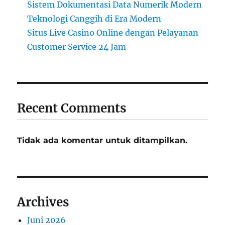
Sistem Dokumentasi Data Numerik Modern
Teknologi Canggih di Era Modern
Situs Live Casino Online dengan Pelayanan
Customer Service 24 Jam
Recent Comments
Tidak ada komentar untuk ditampilkan.
Archives
Juni 2026