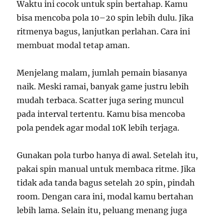
Waktu ini cocok untuk spin bertahap. Kamu
bisa mencoba pola 10–20 spin lebih dulu. Jika
ritmenya bagus, lanjutkan perlahan. Cara ini
membuat modal tetap aman.
Menjelang malam, jumlah pemain biasanya
naik. Meski ramai, banyak game justru lebih
mudah terbaca. Scatter juga sering muncul
pada interval tertentu. Kamu bisa mencoba
pola pendek agar modal 10K lebih terjaga.
Gunakan pola turbo hanya di awal. Setelah itu,
pakai spin manual untuk membaca ritme. Jika
tidak ada tanda bagus setelah 20 spin, pindah
room. Dengan cara ini, modal kamu bertahan
lebih lama. Selain itu, peluang menang juga