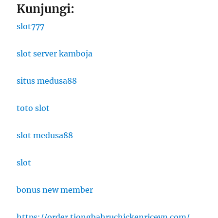
Kunjungi:
slot777
slot server kamboja
situs medusa88
toto slot
slot medusa88
slot
bonus new member
https://order.tiongbahruchickenricevn.com/