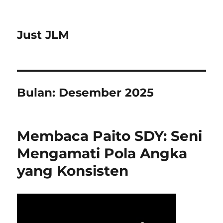
Just JLM
Bulan:
Desember 2025
Membaca Paito SDY: Seni
Mengamati Pola Angka
yang Konsisten