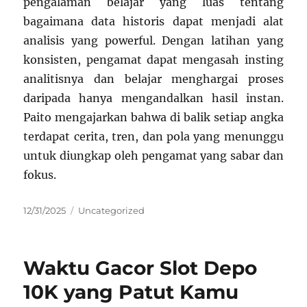
pengalaman belajar yang luas tentang
bagaimana data historis dapat menjadi alat
analisis yang powerful. Dengan latihan yang
konsisten, pengamat dapat mengasah insting
analitisnya dan belajar menghargai proses
daripada hanya mengandalkan hasil instan.
Paito mengajarkan bahwa di balik setiap angka
terdapat cerita, tren, dan pola yang menunggu
untuk diungkap oleh pengamat yang sabar dan
fokus.
Posted
Categories
12/31/2025
Uncategorized
on
Waktu Gacor Slot Depo
10K yang Patut Kamu