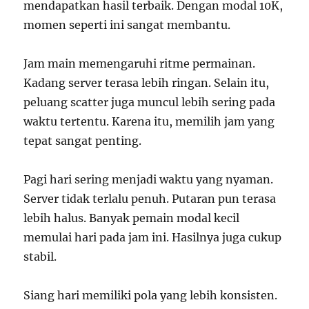
mendapatkan hasil terbaik. Dengan modal 10K,
momen seperti ini sangat membantu.
Jam main memengaruhi ritme permainan.
Kadang server terasa lebih ringan. Selain itu,
peluang scatter juga muncul lebih sering pada
waktu tertentu. Karena itu, memilih jam yang
tepat sangat penting.
Pagi hari sering menjadi waktu yang nyaman.
Server tidak terlalu penuh. Putaran pun terasa
lebih halus. Banyak pemain modal kecil
memulai hari pada jam ini. Hasilnya juga cukup
stabil.
Siang hari memiliki pola yang lebih konsisten.