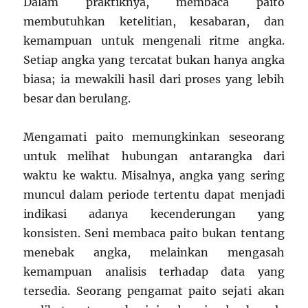
Dalam praktiknya, membaca paito
membutuhkan ketelitian, kesabaran, dan
kemampuan untuk mengenali ritme angka.
Setiap angka yang tercatat bukan hanya angka
biasa; ia mewakili hasil dari proses yang lebih
besar dan berulang.
Mengamati paito memungkinkan seseorang
untuk melihat hubungan antarangka dari
waktu ke waktu. Misalnya, angka yang sering
muncul dalam periode tertentu dapat menjadi
indikasi adanya kecenderungan yang
konsisten. Seni membaca paito bukan tentang
menebak angka, melainkan mengasah
kemampuan analisis terhadap data yang
tersedia. Seorang pengamat paito sejati akan