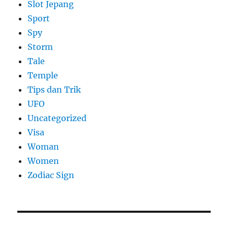
Slot Jepang
Sport
Spy
Storm
Tale
Temple
Tips dan Trik
UFO
Uncategorized
Visa
Woman
Women
Zodiac Sign