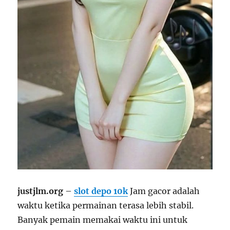
justjlm.org
–
slot depo 10k
Jam gacor adalah
waktu ketika permainan terasa lebih stabil.
Banyak pemain memakai waktu ini untuk