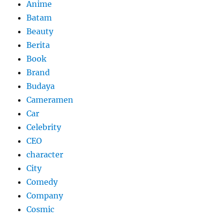
Anime
Batam
Beauty
Berita
Book
Brand
Budaya
Cameramen
Car
Celebrity
CEO
character
City
Comedy
Company
Cosmic