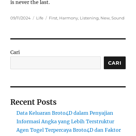
is never the last.
Posted
Categories
Tags
09/11/2024
Life
First
,
Harmony
,
Listening
,
New
,
Sound
on
Cari
CARI
Recent Posts
Data Keluaran Broto4D dalam Penyajian
Informasi Angka yang Lebih Terstruktur
Agen Togel Terpercaya Broto4D dan Faktor