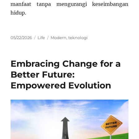
manfaat tanpa mengurangi keseimbangan
hidup.
Posted
Categories
Tags
05/22/2026
Life
Modern
,
teknologi
on
Embracing Change for a
Better Future:
Empowered Evolution