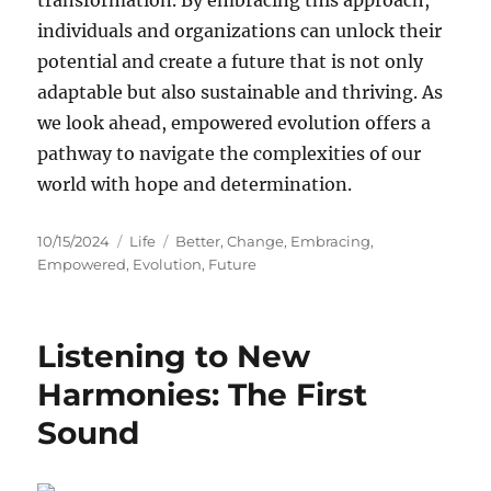
transformation. By embracing this approach,
individuals and organizations can unlock their
potential and create a future that is not only
adaptable but also sustainable and thriving. As
we look ahead, empowered evolution offers a
pathway to navigate the complexities of our
world with hope and determination.
Posted
Categories
Tags
10/15/2024
Life
Better
,
Change
,
Embracing
,
on
Empowered
,
Evolution
,
Future
Listening to New
Harmonies: The First
Sound