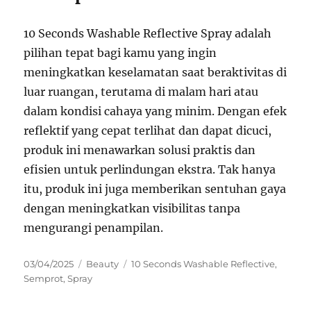
10 Seconds Washable Reflective Spray adalah
pilihan tepat bagi kamu yang ingin
meningkatkan keselamatan saat beraktivitas di
luar ruangan, terutama di malam hari atau
dalam kondisi cahaya yang minim. Dengan efek
reflektif yang cepat terlihat dan dapat dicuci,
produk ini menawarkan solusi praktis dan
efisien untuk perlindungan ekstra. Tak hanya
itu, produk ini juga memberikan sentuhan gaya
dengan meningkatkan visibilitas tanpa
mengurangi penampilan.
Posted
Categories
Tags
03/04/2025
Beauty
10 Seconds Washable Reflective
,
on
Semprot
,
Spray