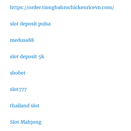
https://order.tiongbahruchickenricevn.com/
slot deposit pulsa
medusa88
slot deposit 5k
sbobet
slot777
thailand slot
Slot Mahjong