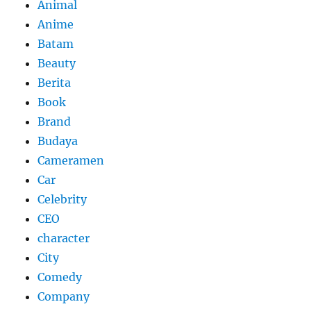
Animal
Anime
Batam
Beauty
Berita
Book
Brand
Budaya
Cameramen
Car
Celebrity
CEO
character
City
Comedy
Company