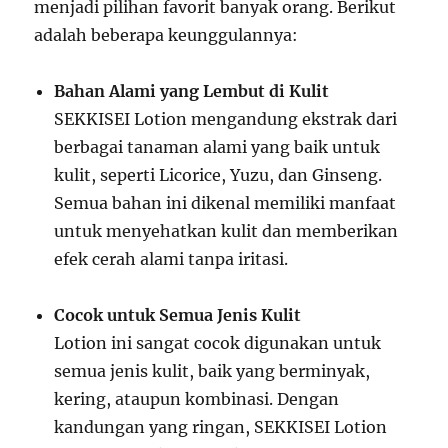
menjadi pilihan favorit banyak orang. Berikut
adalah beberapa keunggulannya:
Bahan Alami yang Lembut di Kulit
SEKKISEI Lotion mengandung ekstrak dari
berbagai tanaman alami yang baik untuk
kulit, seperti Licorice, Yuzu, dan Ginseng.
Semua bahan ini dikenal memiliki manfaat
untuk menyehatkan kulit dan memberikan
efek cerah alami tanpa iritasi.
Cocok untuk Semua Jenis Kulit
Lotion ini sangat cocok digunakan untuk
semua jenis kulit, baik yang berminyak,
kering, ataupun kombinasi. Dengan
kandungan yang ringan, SEKKISEI Lotion