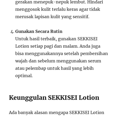
gerakan menepuk-nepuk lembut. Hindari
menggosok kulit terlalu keras agar tidak
merusak lapisan kulit yang sensitif.
Gunakan Secara Rutin
Untuk hasil terbaik, gunakan SEKKISEI
Lotion setiap pagi dan malam. Anda juga
bisa menggunakannya setelah pembersihan
wajah dan sebelum menggunakan serum
atau pelembap untuk hasil yang lebih
optimal.
Keunggulan SEKKISEI Lotion
Ada banyak alasan mengapa SEKKISEI Lotion