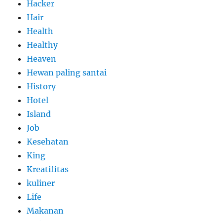
Hacker
Hair
Health
Healthy
Heaven
Hewan paling santai
History
Hotel
Island
Job
Kesehatan
King
Kreatifitas
kuliner
Life
Makanan