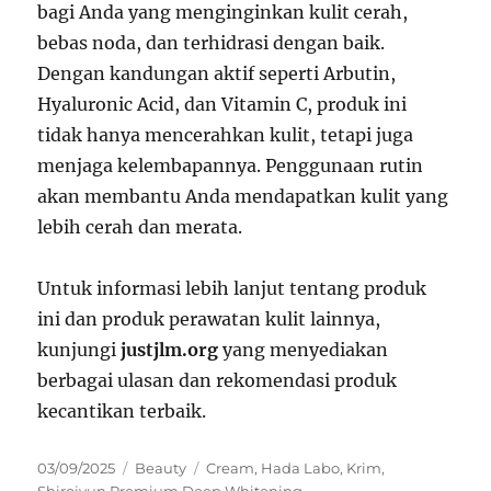
bagi Anda yang menginginkan kulit cerah,
bebas noda, dan terhidrasi dengan baik.
Dengan kandungan aktif seperti Arbutin,
Hyaluronic Acid, dan Vitamin C, produk ini
tidak hanya mencerahkan kulit, tetapi juga
menjaga kelembapannya. Penggunaan rutin
akan membantu Anda mendapatkan kulit yang
lebih cerah dan merata.
Untuk informasi lebih lanjut tentang produk
ini dan produk perawatan kulit lainnya,
kunjungi
justjlm.org
yang menyediakan
berbagai ulasan dan rekomendasi produk
kecantikan terbaik.
Posted
Categories
Tags
03/09/2025
Beauty
Cream
,
Hada Labo
,
Krim
,
on