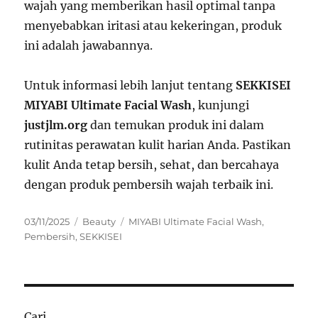
wajah yang memberikan hasil optimal tanpa
menyebabkan iritasi atau kekeringan, produk
ini adalah jawabannya.
Untuk informasi lebih lanjut tentang
SEKKISEI
MIYABI Ultimate Facial Wash
, kunjungi
justjlm.org
dan temukan produk ini dalam
rutinitas perawatan kulit harian Anda. Pastikan
kulit Anda tetap bersih, sehat, dan bercahaya
dengan produk pembersih wajah terbaik ini.
Posted
Categories
Tags
03/11/2025
Beauty
MIYABI Ultimate Facial Wash
,
on
Pembersih
,
SEKKISEI
Cari