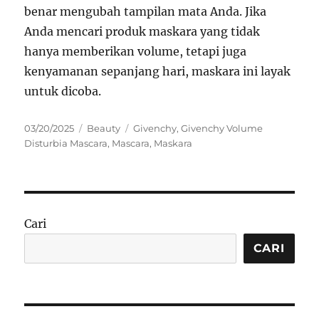
benar mengubah tampilan mata Anda. Jika
Anda mencari produk maskara yang tidak
hanya memberikan volume, tetapi juga
kenyamanan sepanjang hari, maskara ini layak
untuk dicoba.
Posted
Categories
Tags
03/20/2025
Beauty
Givenchy
,
Givenchy Volume
on
Disturbia Mascara
,
Mascara
,
Maskara
Cari
CARI