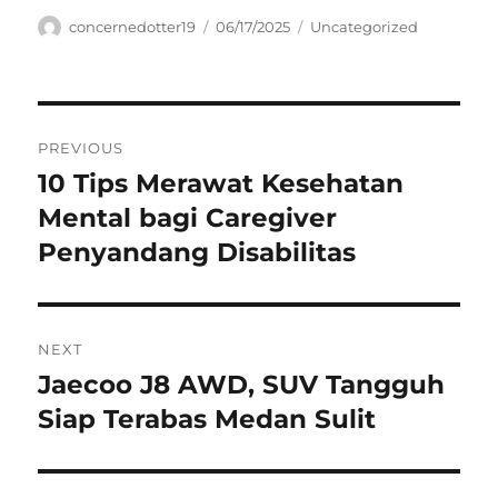
Author
Posted
Categories
concernedotter19
06/17/2025
Uncategorized
on
Navigasi
PREVIOUS
pos
10 Tips Merawat Kesehatan
Previous
post:
Mental bagi Caregiver
Penyandang Disabilitas
NEXT
Jaecoo J8 AWD, SUV Tangguh
Next
post:
Siap Terabas Medan Sulit