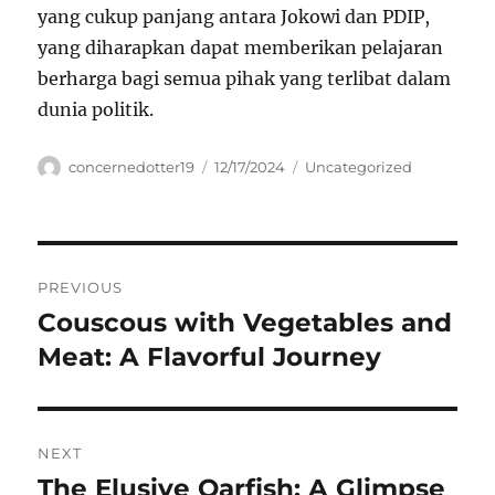
yang cukup panjang antara Jokowi dan PDIP,
yang diharapkan dapat memberikan pelajaran
berharga bagi semua pihak yang terlibat dalam
dunia politik.
Author
Posted
Categories
concernedotter19
12/17/2024
Uncategorized
on
Navigasi
PREVIOUS
pos
Couscous with Vegetables and
Previous
post:
Meat: A Flavorful Journey
NEXT
The Elusive Oarfish: A Glimpse
Next