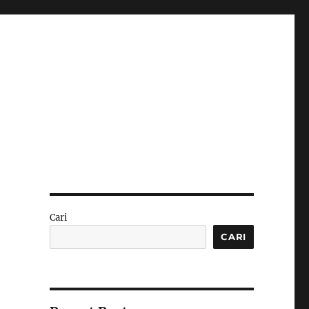
Cari
CARI