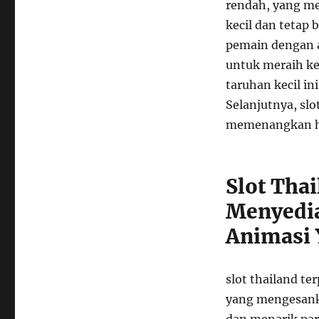
rendah, yang m
kecil dan tetap 
pemain dengan a
untuk meraih ke
taruhan kecil in
Selanjutnya, sl
memenangkan had
Slot Tha
Menyedia
Animasi
slot thailand t
yang mengesank