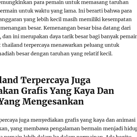
emungkinkan para pemain untuk memasang taruhan
bermain untuk waktu yang lama. Ini berarti bahwa para
nggaran yang lebih kecil masih memiliki kesempatan
menangan besar. Kemenangan besar bisa datang dari
i, dan ini merupakan daya tarik besar bagi banyak pemain
ot thailand terpercaya menawarkan peluang untuk
iah besar dengan taruhan yang relatif kecil.
iland Terpercaya Juga
kan Grafis Yang Kaya Dan
 Yang Mengesankan
erpercaya juga menyediakan grafis yang kaya dan animasi
an, yang membawa pengalaman bermain menjadi hidu