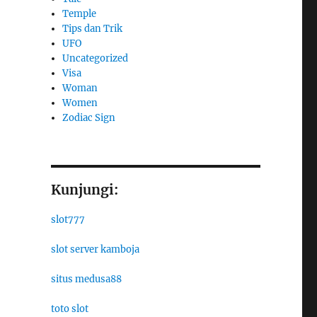
Temple
Tips dan Trik
UFO
Uncategorized
Visa
Woman
Women
Zodiac Sign
Kunjungi:
slot777
slot server kamboja
situs medusa88
toto slot