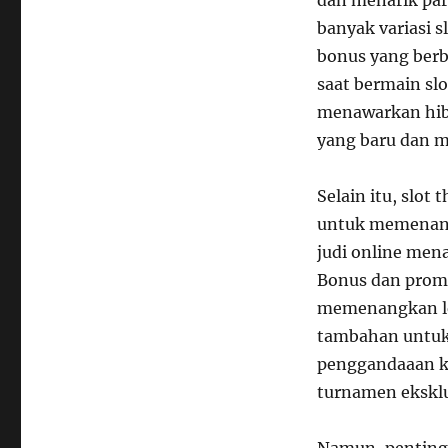
dan menarik par
banyak variasi 
bonus yang berb
saat bermain slot
menawarkan hibu
yang baru dan m
Selain itu, slo
untuk memenang
judi online men
Bonus dan prom
memenangkan le
tambahan untuk t
penggandaaan k
turnamen eksklu