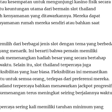
atau kesempatan untuk mengunjungi kasino fisik secara
atu keuntungan utama dari bermain slot thailand
ah kenyamanan yang ditawarkannya. Mereka dapat
nyamanan rumah mereka sendiri atau bahkan saat
milih dari berbagai jenis slot dengan tema yang berbed
 yang menarik. Ini berarti bahwa pemain memiliki
uk memenangkan hadiah besar yang secara bertahap
aktu. Selain itu, slot thailand terpercaya juga
sibilitas yang luar biasa. Fleksibilitas ini memastikan
tu untuk semua orang, terlepas dari preferensi mereka.
hailand terpercaya bahkan menawarkan jackpot progresif
kemenangan terus meningkat seiring berjalannya waktu
erpercaya sering kali memiliki taruhan minimum yang