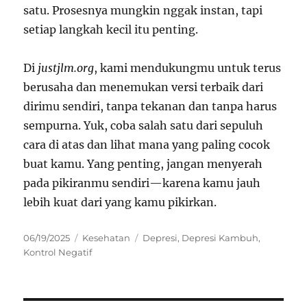
satu. Prosesnya mungkin nggak instan, tapi
setiap langkah kecil itu penting.
Di
justjlm.org
, kami mendukungmu untuk terus
berusaha dan menemukan versi terbaik dari
dirimu sendiri, tanpa tekanan dan tanpa harus
sempurna. Yuk, coba salah satu dari sepuluh
cara di atas dan lihat mana yang paling cocok
buat kamu. Yang penting, jangan menyerah
pada pikiranmu sendiri—karena kamu jauh
lebih kuat dari yang kamu pikirkan.
Posted
Categories
Tags
06/19/2025
Kesehatan
Depresi
,
Depresi Kambuh
,
on
Kontrol Negatif