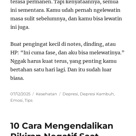
terasa permanen. Tapi kenyataannya, semua
ini sementara. Kamu udah pernah ngelewatin
masa sulit sebelumnya, dan kamu bisa lewatin
ini juga.
Buat pengingat kecil di notes, dinding, atau
HP: “Ini cuma fase, dan aku bisa melewatinya.”
Nggak harus kuat terus, yang penting kamu
bertahan satu hari lagi. Dan itu sudah luar
biasa.
Posted
Categories
Tags
07/12/2025
Kesehatan
Depresi
,
Depresi Kambuh
,
on
Emosi
,
Tips
10 Cara Mengendalikan