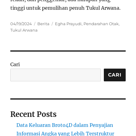
tinggi untuk pemulihan penuh Tukul Arwana.
Posted
Categories
Tags
04/19/2024
Berita
Egha Prayudi
,
Pendarahan Otak
,
on
Tukul Arwana
Cari
CARI
Recent Posts
Data Keluaran Broto4D dalam Penyajian
Informasi Angka yang Lebih Terstruktur