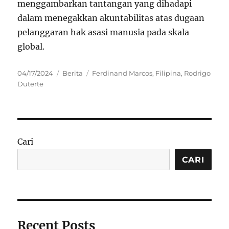
menggambarkan tantangan yang dihadapi
dalam menegakkan akuntabilitas atas dugaan
pelanggaran hak asasi manusia pada skala
global.
Posted
Categories
Tags
04/17/2024
Berita
Ferdinand Marcos
,
Filipina
,
Rodrigo
on
Duterte
Cari
CARI
Recent Posts