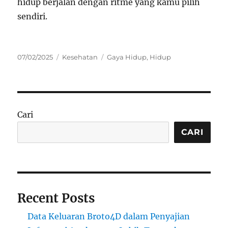
hidup berjalan dengan ritme yang kamu pilih
sendiri.
Posted
Categories
Tags
07/02/2025
Kesehatan
Gaya Hidup
,
Hidup
on
Cari
CARI
Recent Posts
Data Keluaran Broto4D dalam Penyajian