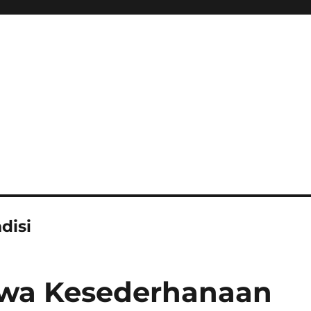
disi
Jiwa Kesederhanaan