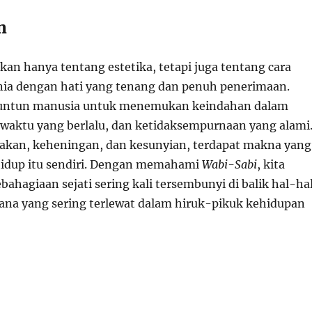
n
kan hanya tentang estetika, tetapi juga tentang cara
a dengan hati yang tenang dan penuh penerimaan.
untun manusia untuk menemukan keindahan dalam
waktu yang berlalu, dan ketidaksempurnaan yang alami
takan, keheningan, dan kesunyian, terdapat makna yang
hidup itu sendiri. Dengan memahami
Wabi-Sabi
, kita
bahagiaan sejati sering kali tersembunyi di balik hal-ha
hana yang sering terlewat dalam hiruk-pikuk kehidupan