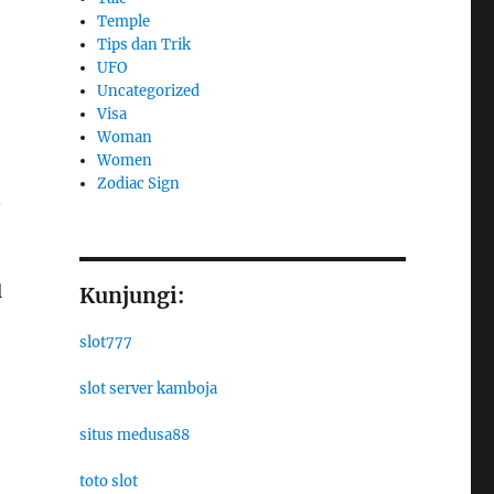
Temple
Tips dan Trik
UFO
Uncategorized
Visa
Woman
Women
Zodiac Sign
.
l
Kunjungi:
slot777
slot server kamboja
situs medusa88
toto slot