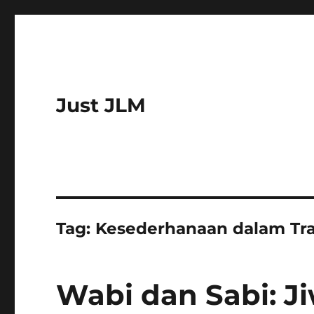
Just JLM
Tag:
Kesederhanaan dalam Tra
Wabi dan Sabi: 