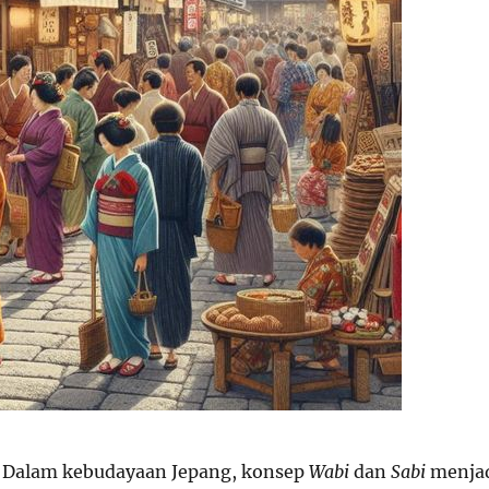
Dalam kebudayaan Jepang, konsep
Wabi
dan
Sabi
menja