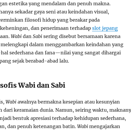
ngan estetika yang mendalam dan penuh makna.
hanya sekadar gaya seni atau keindahan visual,
rminkan filosofi hidup yang berakar pada
 keheningan, dan penerimaan terhadap
slot jepang
aan.
Wabi
dan
Sabi
sering disebut bersamaan karena
g melengkapi dalam menggambarkan keindahan yang
-hal sederhana dan fana—nilai yang sangat dihargai
pang sejak berabad-abad lalu.
sofis Wabi dan Sabi
is,
Wabi
awalnya bermakna kesepian atau kesunyian
uh dari keramaian dunia. Namun, seiring waktu, maknan
adi bentuk apresiasi terhadap kehidupan sederhana,
n, dan penuh ketenangan batin.
Wabi
mengajarkan