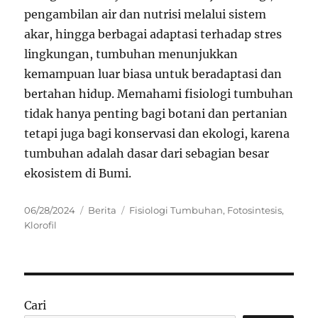
pengambilan air dan nutrisi melalui sistem
akar, hingga berbagai adaptasi terhadap stres
lingkungan, tumbuhan menunjukkan
kemampuan luar biasa untuk beradaptasi dan
bertahan hidup. Memahami fisiologi tumbuhan
tidak hanya penting bagi botani dan pertanian
tetapi juga bagi konservasi dan ekologi, karena
tumbuhan adalah dasar dari sebagian besar
ekosistem di Bumi.
Posted
Categories
Tags
06/28/2024
Berita
Fisiologi Tumbuhan
,
Fotosintesis
,
on
Klorofil
Cari