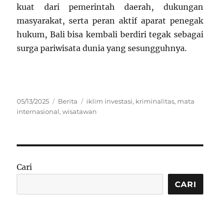
kuat dari pemerintah daerah, dukungan
masyarakat, serta peran aktif aparat penegak
hukum, Bali bisa kembali berdiri tegak sebagai
surga pariwisata dunia yang sesungguhnya.
Posted
Categories
Tags
05/13/2025
Berita
iklim investasi
,
kriminalitas
,
mata
on
internasional
,
wisatawan
Cari
CARI