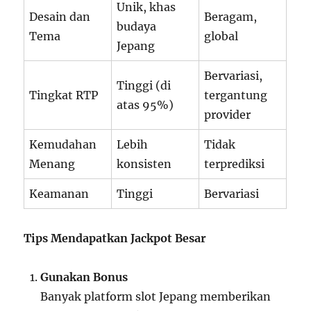
Unik, khas
Desain dan
Beragam,
budaya
Tema
global
Jepang
Bervariasi,
Tinggi (di
Tingkat RTP
tergantung
atas 95%)
provider
Kemudahan
Lebih
Tidak
Menang
konsisten
terprediksi
Keamanan
Tinggi
Bervariasi
Tips Mendapatkan Jackpot Besar
Gunakan Bonus
Banyak platform slot Jepang memberikan