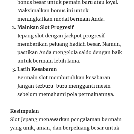
bonus besar untuk pemain baru atau loyal.
Maksimalkan bonus ini untuk
meningkatkan modal bermain Anda.
Mainkan Slot Progresif
Jepang slot dengan jackpot progresif
memberikan peluang hadiah besar. Namun,
pastikan Anda mengelola saldo dengan baik
untuk bermain lebih lama.
Latih Kesabaran
Bermain slot membutuhkan kesabaran.
Jangan terburu-buru mengganti mesin
sebelum memahami pola permainannya.
Kesimpulan
Slot Jepang menawarkan pengalaman bermain
yang unik, aman, dan berpeluang besar untuk