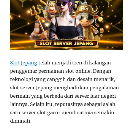
Slot Jepang
telah menjadi tren di kalangan
penggemar permainan slot online. Dengan
teknologi yang canggih dan desain menarik,
slot server Jepang menghadirkan pengalaman
bermain yang berbeda dari server luar negeri
lainnya. Selain itu, reputasinya sebagai salah
satu server slot gacor membuatnya semakin
diminati.