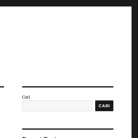
Cari
CARI