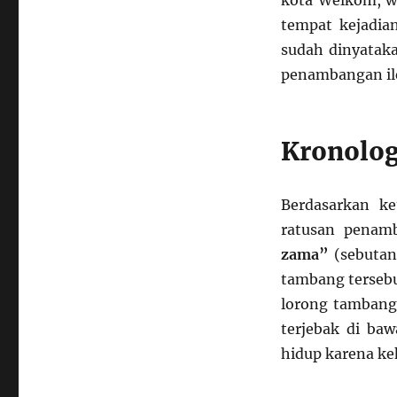
tempat kejadia
sudah dinyataka
penambangan il
Kronolog
Berdasarkan ke
ratusan penamb
zama”
(sebutan
tambang tersebu
lorong tambang 
terjebak di ba
hidup karena ke