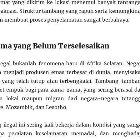
amat yang dikirim ke lokasi menemui banyak tantang
vakuasi. Struktur tambang yang rapuh serta kemungkin
an membuat proses penyelamatan sangat berbahaya.
ma yang Belum Terselesaikan
egal bukanlah fenomena baru di Afrika Selatan. Nega
h menjadi produsen emas terbesar di dunia, menyisak
 yang telah tutup atau terbengkalai. Tambang-tamba
get empuk bagi para zama-zama, yang sering berasal da
in lokal maupun migran dari negara-negara tetang
e, Mozambik, dan Lesotho.
ilegal ini sering kali bekerja dalam kondisi yang sang
npa peralatan keselamatan memadai, dan menghada