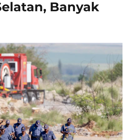
elatan, Banyak