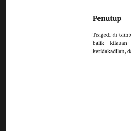
Penutup
Tragedi di tamb
balik kilauan
ketidakadilan, 