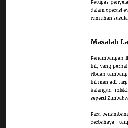
Petugas penyel
dalam operasi e
runtuhan susul
Masalah La
Penambangan il
ini, yang perna
ribuan tambang
ini menjadi tar
kalangan misk
seperti Zimbabw
Para penambang 
berbahaya, ta