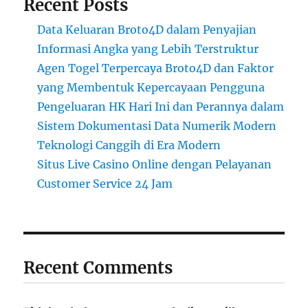
Recent Posts
Data Keluaran Broto4D dalam Penyajian
Informasi Angka yang Lebih Terstruktur
Agen Togel Terpercaya Broto4D dan Faktor
yang Membentuk Kepercayaan Pengguna
Pengeluaran HK Hari Ini dan Perannya dalam
Sistem Dokumentasi Data Numerik Modern
Teknologi Canggih di Era Modern
Situs Live Casino Online dengan Pelayanan
Customer Service 24 Jam
Recent Comments