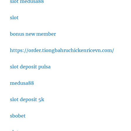
slot medusa88
slot
bonus new member
https://order.tiongbahruchickenricevn.com/
slot deposit pulsa
medusa88
slot deposit 5k
sbobet