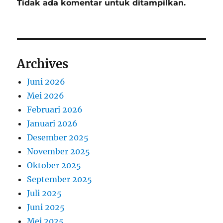
Tidak ada komentar untuk ditampilkan.
Archives
Juni 2026
Mei 2026
Februari 2026
Januari 2026
Desember 2025
November 2025
Oktober 2025
September 2025
Juli 2025
Juni 2025
Mei 2025