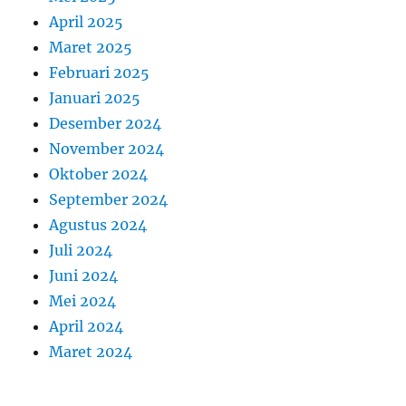
April 2025
Maret 2025
Februari 2025
Januari 2025
Desember 2024
November 2024
Oktober 2024
September 2024
Agustus 2024
Juli 2024
Juni 2024
Mei 2024
April 2024
Maret 2024