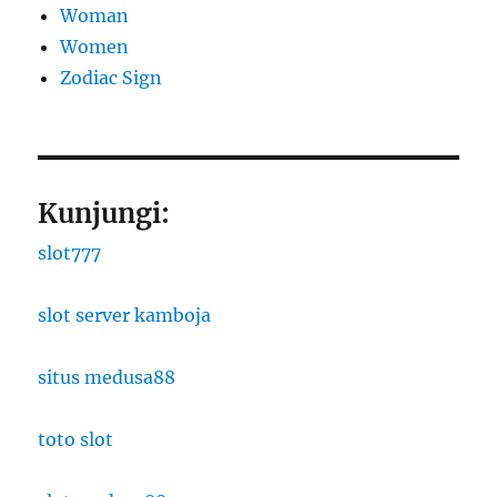
Woman
Women
Zodiac Sign
Kunjungi:
slot777
slot server kamboja
situs medusa88
toto slot