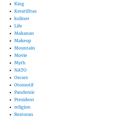
King
Kreatifitas
kuliner
Life
Makanan
Makeup
Mountain
Movie
Myth
NATO
Oscars
Otomotif
Pandemic
President
religion
Restoran