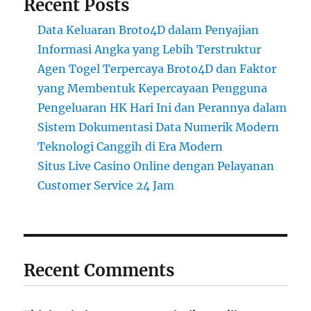
Recent Posts
Data Keluaran Broto4D dalam Penyajian
Informasi Angka yang Lebih Terstruktur
Agen Togel Terpercaya Broto4D dan Faktor
yang Membentuk Kepercayaan Pengguna
Pengeluaran HK Hari Ini dan Perannya dalam
Sistem Dokumentasi Data Numerik Modern
Teknologi Canggih di Era Modern
Situs Live Casino Online dengan Pelayanan
Customer Service 24 Jam
Recent Comments