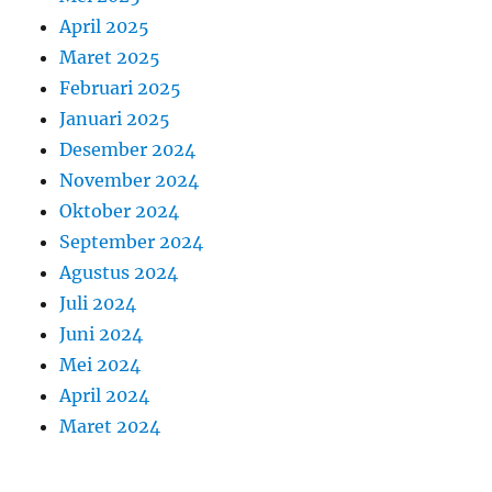
April 2025
Maret 2025
Februari 2025
Januari 2025
Desember 2024
November 2024
Oktober 2024
September 2024
Agustus 2024
Juli 2024
Juni 2024
Mei 2024
April 2024
Maret 2024