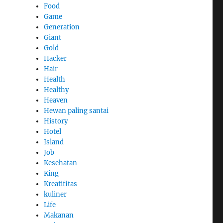
Food
Game
Generation
Giant
Gold
Hacker
Hair
Health
Healthy
Heaven
Hewan paling santai
History
Hotel
Island
Job
Kesehatan
King
Kreatifitas
kuliner
Life
Makanan