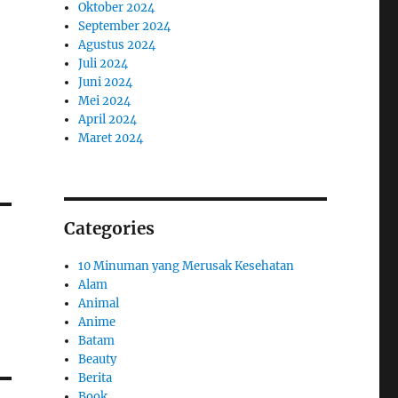
Oktober 2024
September 2024
Agustus 2024
Juli 2024
Juni 2024
Mei 2024
April 2024
Maret 2024
Categories
10 Minuman yang Merusak Kesehatan
Alam
Animal
Anime
Batam
Beauty
Berita
Book