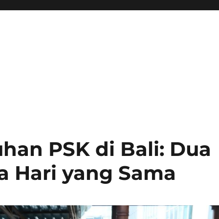
an PSK di Bali: Dua
da Hari yang Sama