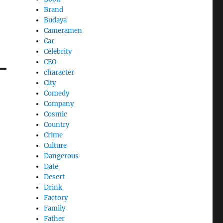
Brand
Budaya
Cameramen
Car
Celebrity
CEO
character
City
Comedy
Company
Cosmic
Country
Crime
Culture
Dangerous
Date
Desert
Drink
Factory
Family
Father