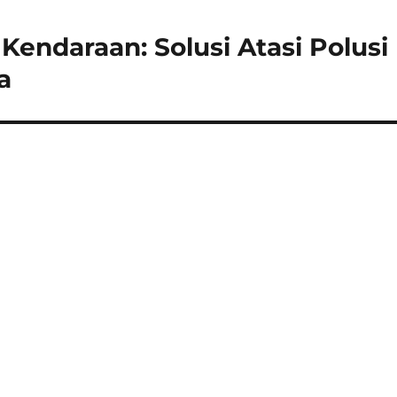
endaraan: Solusi Atasi Polusi
a