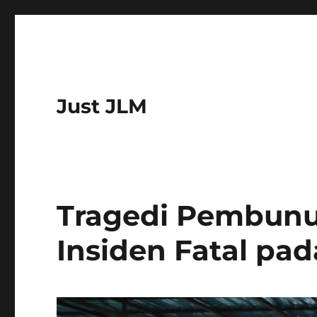
Just JLM
Tragedi Pembunuh
Insiden Fatal pa