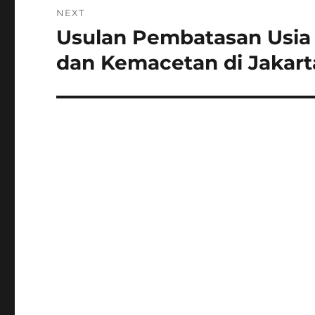
NEXT
Usulan Pembatasan Usia K
Next
post:
dan Kemacetan di Jakart