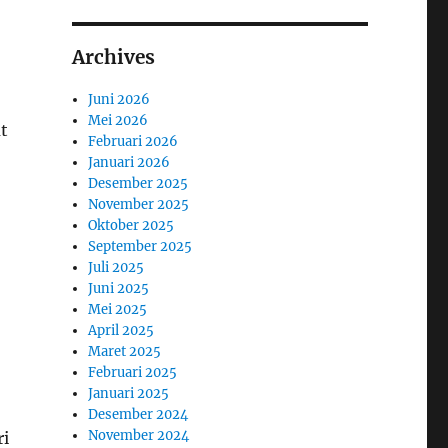
Archives
Juni 2026
Mei 2026
t
Februari 2026
Januari 2026
Desember 2025
November 2025
Oktober 2025
September 2025
Juli 2025
Juni 2025
Mei 2025
April 2025
Maret 2025
Februari 2025
Januari 2025
Desember 2024
November 2024
ri