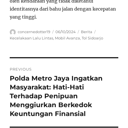
oleh kendaraan yang tidak diketahui
identitasnya dari bahu jalan dengan kecepatan
yang tinggi.
Author
Posted
Categories
Tags
concernedotter19
06/10/2024
Berita
on
Kecelakaan Lalu Lintas
,
Mobil Avanza
,
Tol Sidoarjo
Navigasi
PREVIOUS
pos
Polda Metro Jaya Ingatkan
Previous
post:
Masyarakat: Hati-Hati
Terhadap Penipuan
Menggiurkan Berkedok
Keuntungan Finansial