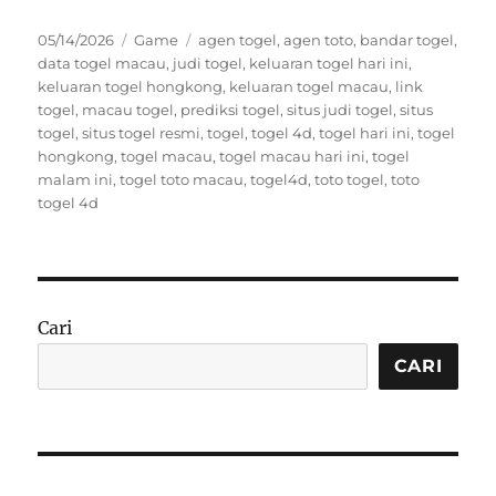
Posted
Categories
Tags
05/14/2026
Game
agen togel
,
agen toto
,
bandar togel
,
on
data togel macau
,
judi togel
,
keluaran togel hari ini
,
keluaran togel hongkong
,
keluaran togel macau
,
link
togel
,
macau togel
,
prediksi togel
,
situs judi togel
,
situs
togel
,
situs togel resmi
,
togel
,
togel 4d
,
togel hari ini
,
togel
hongkong
,
togel macau
,
togel macau hari ini
,
togel
malam ini
,
togel toto macau
,
togel4d
,
toto togel
,
toto
togel 4d
Cari
CARI