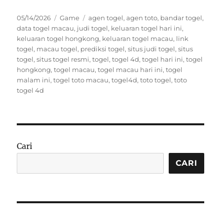
Posted
Categories
Tags
05/14/2026
Game
agen togel
,
agen toto
,
bandar togel
,
on
data togel macau
,
judi togel
,
keluaran togel hari ini
,
keluaran togel hongkong
,
keluaran togel macau
,
link
togel
,
macau togel
,
prediksi togel
,
situs judi togel
,
situs
togel
,
situs togel resmi
,
togel
,
togel 4d
,
togel hari ini
,
togel
hongkong
,
togel macau
,
togel macau hari ini
,
togel
malam ini
,
togel toto macau
,
togel4d
,
toto togel
,
toto
togel 4d
Cari
CARI