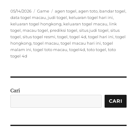
Posted
Categories
Tags
05/14/2026
Game
agen togel
,
agen toto
,
bandar togel
,
on
data togel macau
,
judi togel
,
keluaran togel hari ini
,
keluaran togel hongkong
,
keluaran togel macau
,
link
togel
,
macau togel
,
prediksi togel
,
situs judi togel
,
situs
togel
,
situs togel resmi
,
togel
,
togel 4d
,
togel hari ini
,
togel
hongkong
,
togel macau
,
togel macau hari ini
,
togel
malam ini
,
togel toto macau
,
togel4d
,
toto togel
,
toto
togel 4d
Cari
CARI