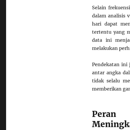
Selain frekuens
dalam analisis v
hari dapat mem
tertentu yang 
data ini menj
melakukan perh
Pendekatan ini
antar angka da
tidak selalu m
memberikan gam
Peran 
Meningk