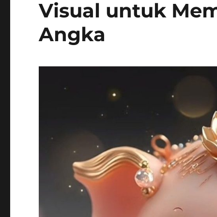
Visual untuk Me
Angka