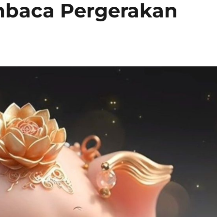
mbaca Pergerakan