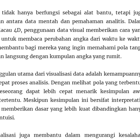
a tidak hanya berfungsi sebagai alat bantu, tetapi ju
an antara data mentah dan pemahaman analitis. Dal
Macau 4D, penggunaan data visual memberikan cara ya
is untuk membaca perubahan angka dari waktu ke wakt
 membantu bagi mereka yang ingin memahami pola tan
an langsung dengan kumpulan angka yang rumit.
ggulan utama dari visualisasi data adalah kemampuann
at proses analisis. Dengan melihat pola yang terbent
 seseorang dapat lebih cepat menarik kesimpulan aw
ertentu. Meskipun kesimpulan ini bersifat interpretati
ap memberikan dasar yang lebih kuat dibandingkan han
tuisi.
sualisasi juga membantu dalam mengurangi kesalah