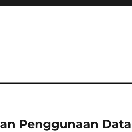
dan Penggunaan Data