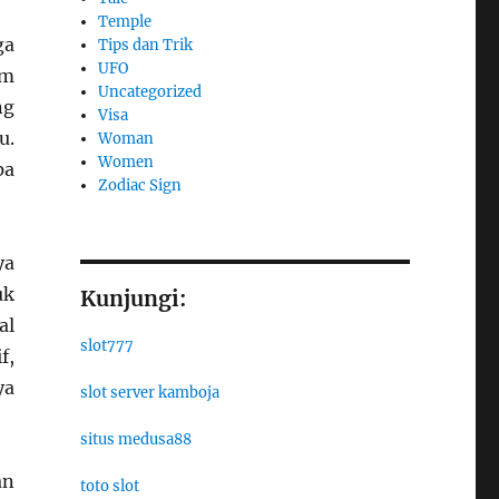
Temple
ga
Tips dan Trik
UFO
am
Uncategorized
ng
Visa
u.
Woman
Women
pa
Zodiac Sign
ya
uk
Kunjungi:
al
slot777
f,
ya
slot server kamboja
situs medusa88
an
toto slot