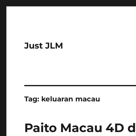
Just JLM
Tag:
keluaran macau
Paito Macau 4D 