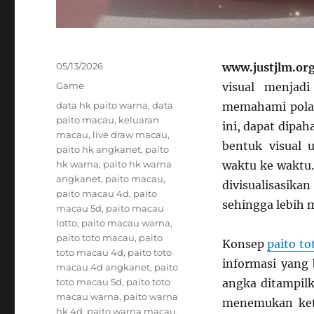
Posted
05/13/2026
www.justjlm.or
on
Categories
Game
visual menjad
Tags
data hk paito warna
,
data
memahami pola 
paito macau
,
keluaran
ini, dapat dipah
macau
,
live draw macau
,
bentuk visual
paito hk angkanet
,
paito
hk warna
,
paito hk warna
waktu ke waktu.
angkanet
,
paito macau
,
divisualisasika
paito macau 4d
,
paito
sehingga lebih 
macau 5d
,
paito macau
lotto
,
paito macau warna
,
paito toto macau
,
paito
Konsep
paito t
toto macau 4d
,
paito toto
informasi yang 
macau 4d angkanet
,
paito
toto macau 5d
,
paito toto
angka ditampilk
macau warna
,
paito warna
menemukan kete
hk 4d
,
paito warna macau
,