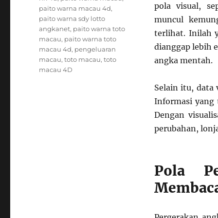
pola visual, s
paito warna macau 4d
,
paito warna sdy lotto
muncul kemung
angkanet
,
paito warna toto
terlihat. Inila
macau
,
paito warna toto
dianggap lebih 
macau 4d
,
pengeluaran
macau
,
toto macau
,
toto
angka mentah.
macau 4D
Selain itu, dat
Informasi yang 
Dengan visuali
perubahan, lonja
Pola P
Membacan
Pergerakan ang