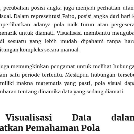
i, perubahan posisi angka juga menjadi perhatian uta
isual. Dalam representasi Paito, posisi angka dari hari 
perlihatkan adanya pola naik turun atau pergeser
menarik untuk diamati. Visualisasi membantu mengub
adi sesuatu yang lebih mudah dipahami tanpa har
itungan kompleks secara manual.
 juga memungkinkan pengamat untuk melihat hubung
lam satu periode tertentu. Meskipun hubungan terseb
emiliki makna matematis yang pasti, pola visual dap
baran tentang dinamika data yang sedang diamati.
Visualisasi Data dala
atkan Pemahaman Pola