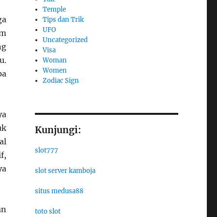
Temple
ga
Tips dan Trik
UFO
am
Uncategorized
ng
Visa
u.
Woman
Women
pa
Zodiac Sign
ya
uk
Kunjungi:
al
slot777
f,
ya
slot server kamboja
situs medusa88
an
toto slot