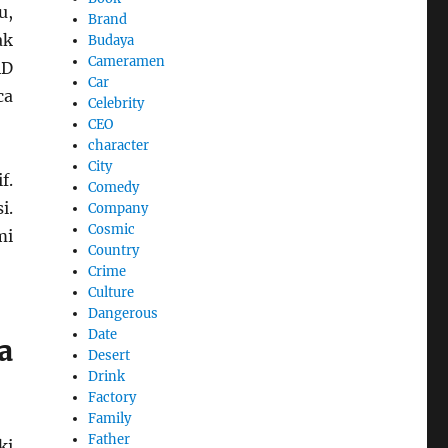
u,
Brand
ak
Budaya
Cameramen
4D
Car
ca
Celebrity
CEO
character
City
f.
Comedy
i.
Company
Cosmic
mi
Country
Crime
Culture
Dangerous
Date
a
Desert
Drink
Factory
Family
Father
ki