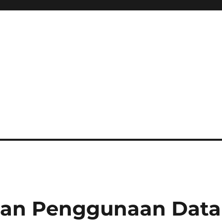
dan Penggunaan Data