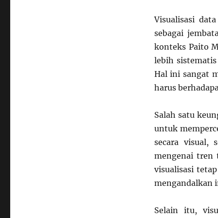
Visualisasi dat
sebagai jembat
konteks Paito 
lebih sistemat
Hal ini sangat
harus berhadap
Salah satu keun
untuk mempercep
secara visual,
mengenai tren t
visualisasi tet
mengandalkan in
Selain itu, vi