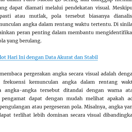
ang dapat diamati melalui pendekatan visual. Meskip
 pasti atau mutlak, pola tersebut biasanya dianalis
unculan angka dalam rentang waktu tertentu. Di sinil
mainkan peran penting dalam membantu mengidentifika
la yang berulang.
lot Hari Ini dengan Data Akurat dan Stabil
 membaca pergerakan angka secara visual adalah deng
 frekuensi kemunculan angka dalam rentang wak
ka angka-angka tersebut ditandai dengan warna at
, pengamat dapat dengan mudah melihat apakah a
engulangan atau pergeseran pola. Misalnya, angka ya
apat terlihat lebih dominan secara visual dibandingk