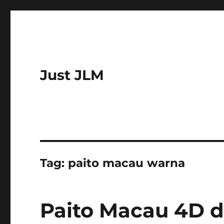
Just JLM
Tag:
paito macau warna
Paito Macau 4D 