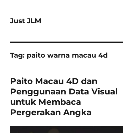
Just JLM
Tag:
paito warna macau 4d
Paito Macau 4D dan
Penggunaan Data Visual
untuk Membaca
Pergerakan Angka