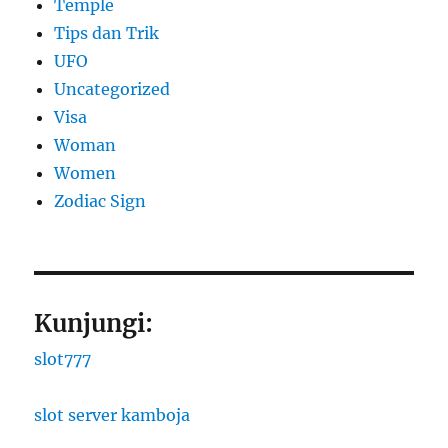
Temple
Tips dan Trik
UFO
Uncategorized
Visa
Woman
Women
Zodiac Sign
Kunjungi:
slot777
slot server kamboja