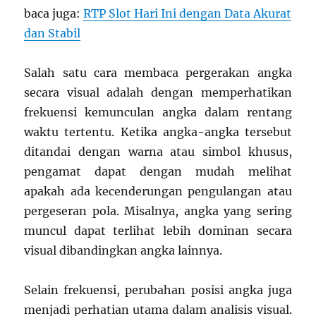
baca juga:
RTP Slot Hari Ini dengan Data Akurat
dan Stabil
Salah satu cara membaca pergerakan angka
secara visual adalah dengan memperhatikan
frekuensi kemunculan angka dalam rentang
waktu tertentu. Ketika angka-angka tersebut
ditandai dengan warna atau simbol khusus,
pengamat dapat dengan mudah melihat
apakah ada kecenderungan pengulangan atau
pergeseran pola. Misalnya, angka yang sering
muncul dapat terlihat lebih dominan secara
visual dibandingkan angka lainnya.
Selain frekuensi, perubahan posisi angka juga
menjadi perhatian utama dalam analisis visual.