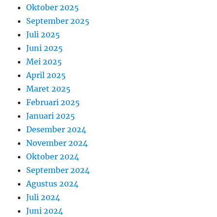
Oktober 2025
September 2025
Juli 2025
Juni 2025
Mei 2025
April 2025
Maret 2025
Februari 2025
Januari 2025
Desember 2024
November 2024
Oktober 2024
September 2024
Agustus 2024
Juli 2024
Juni 2024