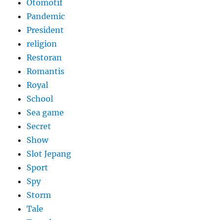
Otomotif
Pandemic
President
religion
Restoran
Romantis
Royal
School
Sea game
Secret
Show
Slot Jepang
Sport
Spy
Storm
Tale