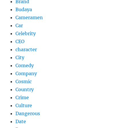
Brand
Budaya
Cameramen
Car
Celebrity
CEO
character
City
Comedy
Company
Cosmic
Country
Crime
Culture
Dangerous
Date