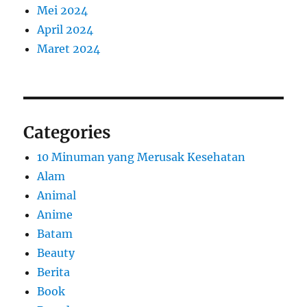
Mei 2024
April 2024
Maret 2024
Categories
10 Minuman yang Merusak Kesehatan
Alam
Animal
Anime
Batam
Beauty
Berita
Book