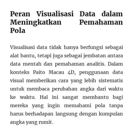
Peran Visualisasi Data dalam
Meningkatkan Pemahaman
Pola
Visualisasi data tidak hanya berfungsi sebagai
alat bantu, tetapi juga sebagai jembatan antara
data mentah dan pemahaman analitis. Dalam
konteks Paito Macau 4D, penggunaan data
visual memberikan cara yang lebih sistematis
untuk membaca perubahan angka dari waktu
ke waktu. Hal ini sangat membantu bagi
mereka yang ingin memahami pola tanpa
harus berhadapan langsung dengan kumpulan
angka yang rumit.