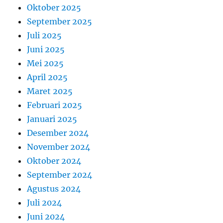
Oktober 2025
September 2025
Juli 2025
Juni 2025
Mei 2025
April 2025
Maret 2025
Februari 2025
Januari 2025
Desember 2024
November 2024
Oktober 2024
September 2024
Agustus 2024
Juli 2024
Juni 2024