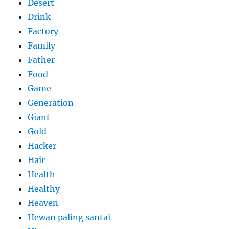
Desert
Drink
Factory
Family
Father
Food
Game
Generation
Giant
Gold
Hacker
Hair
Health
Healthy
Heaven
Hewan paling santai