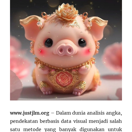
www.justjlm.org
– Dalam dunia analisis angka,
pendekatan berbasis data visual menjadi salah
satu metode yang banyak digunakan untuk