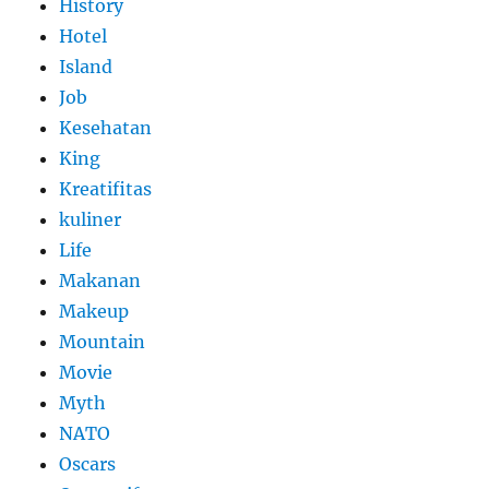
History
Hotel
Island
Job
Kesehatan
King
Kreatifitas
kuliner
Life
Makanan
Makeup
Mountain
Movie
Myth
NATO
Oscars