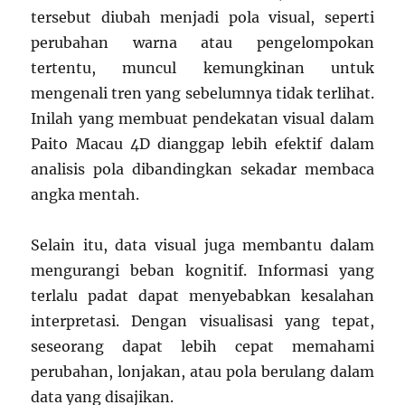
tersebut diubah menjadi pola visual, seperti
perubahan warna atau pengelompokan
tertentu, muncul kemungkinan untuk
mengenali tren yang sebelumnya tidak terlihat.
Inilah yang membuat pendekatan visual dalam
Paito Macau 4D dianggap lebih efektif dalam
analisis pola dibandingkan sekadar membaca
angka mentah.
Selain itu, data visual juga membantu dalam
mengurangi beban kognitif. Informasi yang
terlalu padat dapat menyebabkan kesalahan
interpretasi. Dengan visualisasi yang tepat,
seseorang dapat lebih cepat memahami
perubahan, lonjakan, atau pola berulang dalam
data yang disajikan.