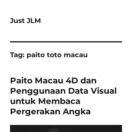
Just JLM
Tag:
paito toto macau
Paito Macau 4D dan
Penggunaan Data Visual
untuk Membaca
Pergerakan Angka